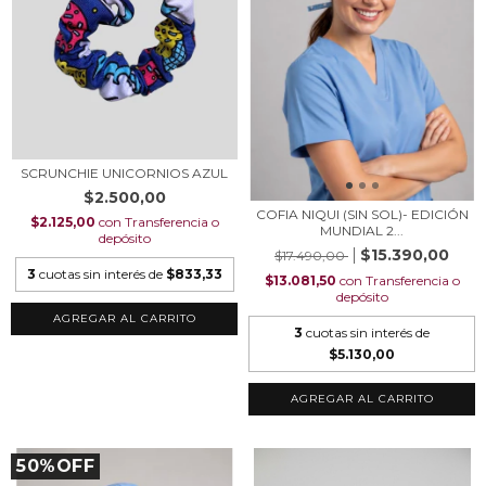
SCRUNCHIE UNICORNIOS AZUL
$2.500,00
COFIA NIQUI (SIN SOL)- EDICIÓN
$2.125,00
con
Transferencia o
MUNDIAL 2...
depósito
$15.390,00
$17.490,00
3
cuotas sin interés de
$833,33
$13.081,50
con
Transferencia o
depósito
3
cuotas sin interés de
$5.130,00
AGREGAR AL CARRITO
50%OFF