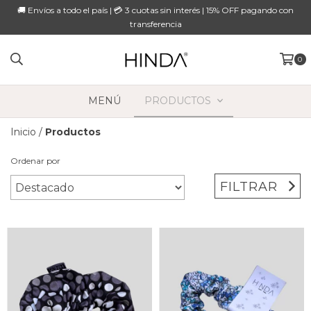
🚚 Envíos a todo el país | 💳 3 cuotas sin interés | 15% OFF pagando con
transferencia
0
MENÚ
PRODUCTOS
Inicio
/
Productos
Ordenar por
FILTRAR