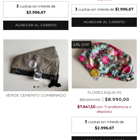
3
cuotas sin interés de
3
cuotas sin interés de
$1.996,67
$3.996,67
41
%
OFF
FLORES AQUA XS
VERDE CEMENTO COMBINADO
$8.990,00
$15.200,00
$7.641,50
con
Transferencia o
depósito
3
cuotas sin interés de
$2.996,67