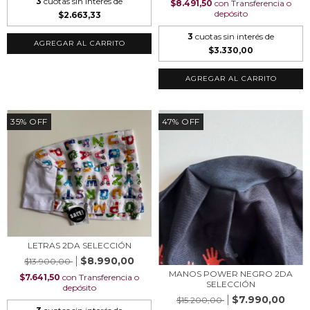
3
cuotas sin interés de
$8.491,50
con
Transferencia o
depósito
$2.663,33
3
cuotas sin interés de
$3.330,00
35
%
OFF
47
%
OFF
LETRAS 2DA SELECCIÓN
$8.990,00
$13.900,00
MANOS POWER NEGRO 2DA
$7.641,50
con
Transferencia o
SELECCIÓN
depósito
$7.990,00
$15.200,00