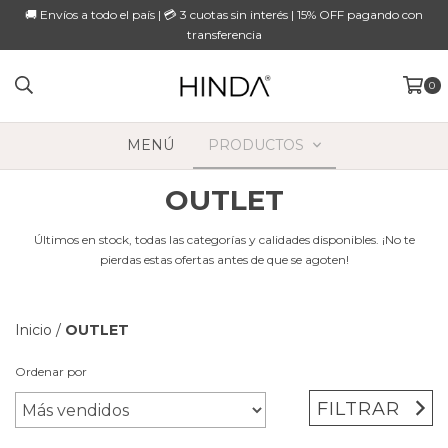
🚚 Envíos a todo el país | 💳 3 cuotas sin interés | 15% OFF pagando con
transferencia
0
MENÚ
PRODUCTOS
OUTLET
Últimos en stock, todas las categorías y calidades disponibles. ¡No te
pierdas estas ofertas antes de que se agoten!
Inicio
/
OUTLET
Ordenar por
FILTRAR