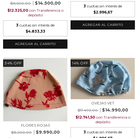
$14.500,00
$16.500,00
3
cuotas sin interés de
$12.325,00
con
Transferencia o
$2.996,67
depósito
3
cuotas sin interés de
AGREGAR AL CARRITO
$4.833,33
AGREGAR AL CARRITO
34
%
OFF
14
%
OFF
OVEJAS VET
$14.990,00
$17.490,00
$12.741,50
con
Transferencia o
depósito
FLORES ROJAS
$9.990,00
3
cuotas sin interés de
$15.200,00