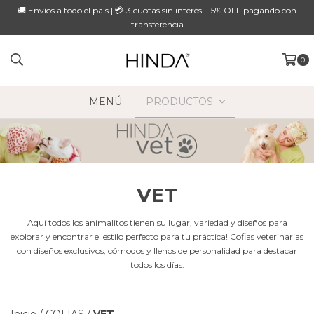
🚚 Envíos a todo el país | 💳 3 cuotas sin interés | 15% OFF pagando con
transferencia
0
MENÚ
PRODUCTOS
VET
Aquí todos los animalitos tienen su lugar, variedad y diseños para
explorar y encontrar el estilo perfecto para tu práctica! Cofias veterinarias
con diseños exclusivos, cómodos y llenos de personalidad para destacar
todos los días.
Inicio
/
COFIAS
/
VET