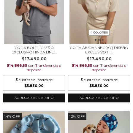
4 COLORES
COFIA BOLT | DISEÑO
COFIA ABEJAS NEGRO | DISEÑO
EXCLUSIVO HINDA LÍNE...
EXCLUSIVO HI...
$17.490,00
$17.490,00
$14.866,50
con
Transferencia o
$14.866,50
con
Transferencia o
depósito
depósito
3
cuotas sin interés de
3
cuotas sin interés de
$5.830,00
$5.830,00
AGREGAR AL CARRITO
AGREGAR AL CARRITO
14
%
OFF
12
%
OFF