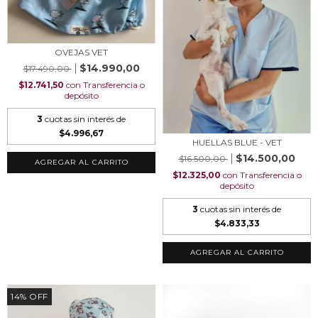
OVEJAS VET
$14.990,00
$17.490,00
$12.741,50
con
Transferencia o
depósito
3
cuotas sin interés de
$4.996,67
HUELLAS BLUE - VET
$14.500,00
$16.500,00
AGREGAR AL CARRITO
$12.325,00
con
Transferencia o
depósito
3
cuotas sin interés de
$4.833,33
AGREGAR AL CARRITO
14
%
OFF