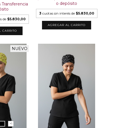
o depósito
n
Transferencia
ósito
3
cuotas sin interés de
$5.830,00
és de
$5.830,00
AGREGAR AL CARRITO
L CARRITO
NUEVO
+1