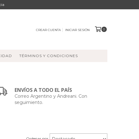
cia
0
CREAR CUENTA
INICIAR SESIÓN
CIDAD
TÉRMINOS Y CONDICIONES
ENVÍOS A TODO EL PAÍS
Correo Argentino y Andreani. Con
seguimiento.
Ordenar por