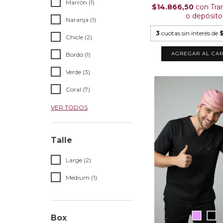
Marrón (1)
$14.866,50
con
Tra
o depósito
Naranja (1)
3
cuotas sin interés de
Chicle (2)
AGREGAR AL CAR
Bordó (1)
Verde (3)
Coral (7)
VER TODOS
Talle
Large (2)
Medium (1)
Box