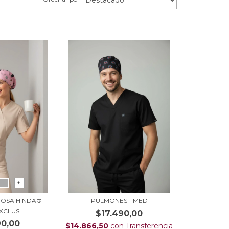
+1
ROSA HINDA® |
PULMONES - MED
XCLUS...
$17.490,00
90,00
$14.866,50
con
Transferencia