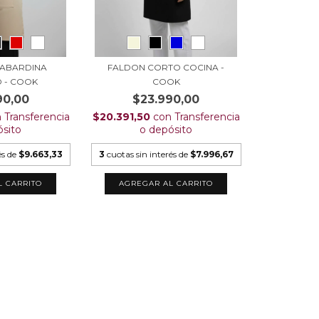
GABARDINA
FALDON CORTO COCINA -
 - COOK
COOK
90,00
$23.990,00
n
Transferencia
$20.391,50
con
Transferencia
ósito
o depósito
és de
$9.663,33
3
cuotas sin interés de
$7.996,67
L CARRITO
AGREGAR AL CARRITO