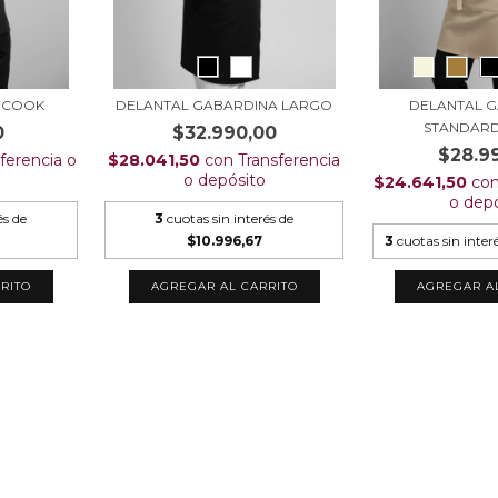
- COOK
DELANTAL GABARDINA LARGO
DELANTAL 
STANDARD
0
$32.990,00
$28.9
ferencia o
$28.041,50
con
Transferencia
o depósito
$24.641,50
co
o dep
és de
3
cuotas sin interés de
$10.996,67
3
cuotas sin inter
RITO
AGREGAR AL CARRITO
AGREGAR A