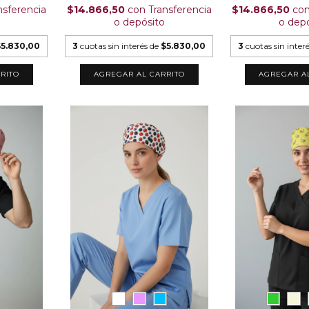
nsferencia
$14.866,50
con
Transferencia
$14.866,50
co
o depósito
o dep
$5.830,00
3
cuotas sin interés de
$5.830,00
3
cuotas sin inter
RITO
AGREGAR AL CARRITO
AGREGAR A