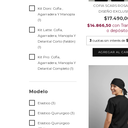
COFIA SCARS ROSA 
Kit Doni: Cofia ,
DISEÑO EXCLUSIV
Agarradera Y Manopla
$17.490,0
(1)
$14.866,50
con
Tra
Kit Latte: Cofia,
o depósito
Agarradera, Manopla Y
3
cuotas sin interés de
Delantal Corto (faldón)
(1)
AGREGAR AL CAR
Kit Pro: Cofia,
Agarradera, Manopla Y
Delantal Completo (1)
Modelo
Elastico (3)
Elástico Quirurgico (3)
Elástico Quirúrgico