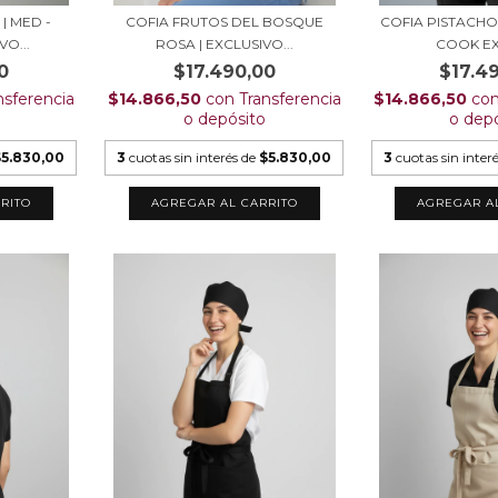
| MED -
COFIA FRUTOS DEL BOSQUE
COFIA PISTACHO
O...
ROSA | EXCLUSIVO...
COOK EX
0
$17.490,00
$17.4
nsferencia
$14.866,50
con
Transferencia
$14.866,50
co
o depósito
o dep
$5.830,00
3
cuotas sin interés de
$5.830,00
3
cuotas sin inter
RITO
AGREGAR AL CARRITO
AGREGAR A