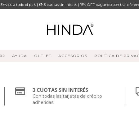
 Envíos a todo el país | 💳 3 cuotas sin interés | 15% OFF pagando con transferen
R?
AYUDA
OUTLET
ACCESORIOS
POLÍTICA DE PRIVA
3 CUOTAS SIN INTERÉS
Con todas las tarjetas de crédito
adheridas.