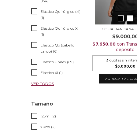
(134)
Elástico Quirúrgico (xl)
(1)
Elástico Quirúrgico Xl
COFIA BANDANA 
(1)
$9.000,0
$7.650,00
con
Trans
Elástico Qx (cabello
depósito
Largo) (6)
3
cuotas sin inter
Elástico Unisex (69)
$3.000,00
Elástico Xl (1)
AGREGAR AL CAR
VER TODOS
Tamaño
125ml (2)
70ml (2)