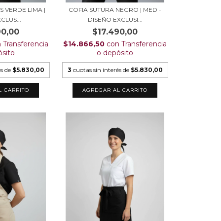
S VERDE LIMA |
COFIA SUTURA NEGRO | MED -
CLUS...
DISEÑO EXCLUSI...
90,00
$17.490,00
n
Transferencia
$14.866,50
con
Transferencia
ósito
o depósito
és de
$5.830,00
3
cuotas sin interés de
$5.830,00
L CARRITO
AGREGAR AL CARRITO