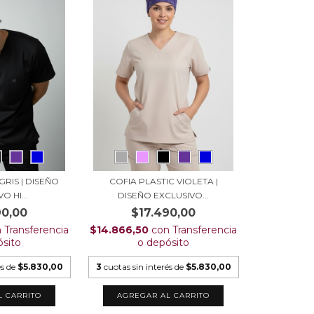
GRIS | DISEÑO
COFIA PLASTIC VIOLETA |
O HI...
DISEÑO EXCLUSIVO...
90,00
$17.490,00
n
Transferencia
$14.866,50
con
Transferencia
ósito
o depósito
és de
$5.830,00
3
cuotas sin interés de
$5.830,00
L CARRITO
AGREGAR AL CARRITO