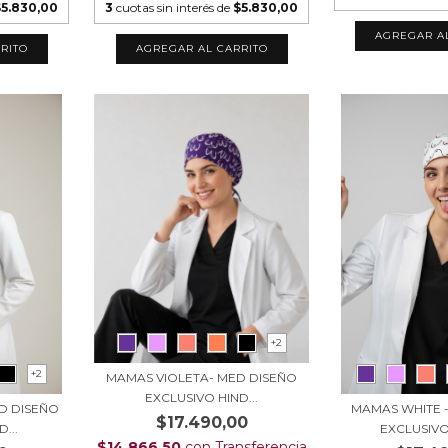
$5.830,00
3
cuotas sin interés de
$5.830,00
AGREGAR A
RITO
AGREGAR AL CARRITO
+2
+2
MAMAS VIOLETA- MED DISEÑO
EXCLUSIVO HIND...
D DISEÑO
MAMAS WHITE 
$17.490,00
...
EXCLUSIVO
$14.866,50
con
Transferencia