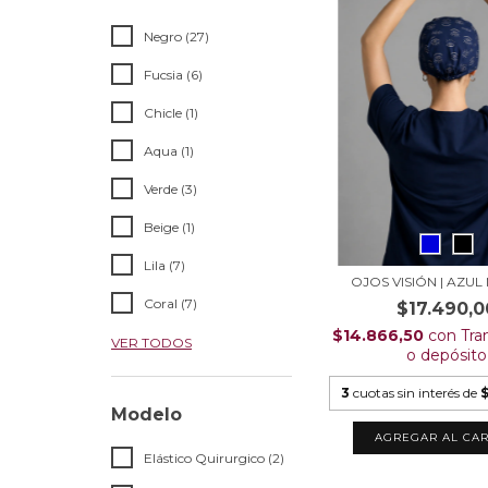
Negro (27)
Fucsia (6)
Chicle (1)
Aqua (1)
Verde (3)
Beige (1)
Lila (7)
OJOS VISIÓN | AZU
Coral (7)
$17.490,0
$14.866,50
con
Tra
VER TODOS
o depósito
3
cuotas sin interés de
Modelo
AGREGAR AL CAR
Elástico Quirurgico (2)