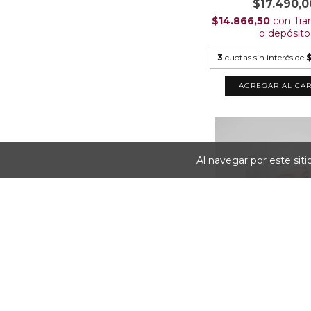
$17.490,0
$14.866,50
con
Tra
o depósito
3
cuotas sin interés de
AGREGAR AL CAR
Al navegar por este sit