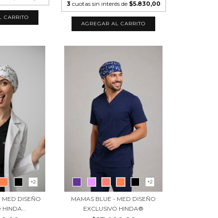
3
cuotas sin interés de
$5.830,00
L CARRITO
AGREGAR AL CARRITO
+2
+2
- MED DISEÑO
MAMAS BLUE - MED DISEÑO
 HINDA...
EXCLUSIVO HINDA®