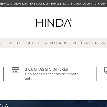
 Envíos a todo el país | 💳 3 cuotas sin interés | 15% OFF pagando con transferen
R?
AYUDA
OUTLET
ACCESORIOS
POLÍTICA DE PRIVA
3 CUOTAS SIN INTERÉS
Con todas las tarjetas de crédito
adheridas.