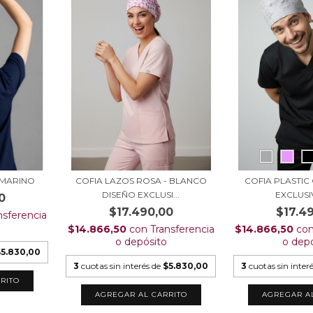
L MARINO
COFIA LAZOS ROSA - BLANCO
COFIA PLASTIC 
DISEÑO EXCLUSI...
EXCLUSIV
0
$17.490,00
$17.4
nsferencia
$14.866,50
con
Transferencia
$14.866,50
co
o depósito
o dep
$5.830,00
3
cuotas sin interés de
$5.830,00
3
cuotas sin inter
RITO
AGREGAR AL CARRITO
AGREGAR A