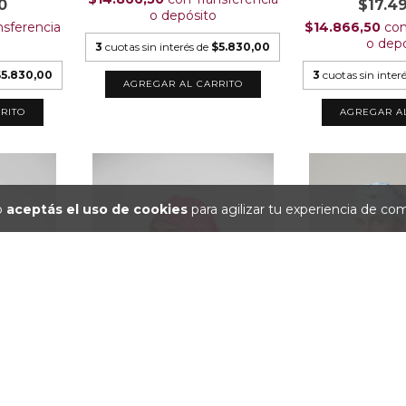
0
$17.4
o depósito
nsferencia
$14.866,50
co
o dep
3
cuotas sin interés de
$5.830,00
$5.830,00
3
cuotas sin inter
AGREGAR AL CARRITO
RITO
AGREGAR A
io
aceptás el uso de cookies
para agilizar tu experiencia de co