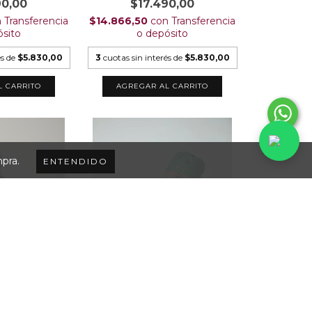
90,00
$17.490,00
n
Transferencia
$14.866,50
con
Transferencia
ósito
o depósito
és de
$5.830,00
3
cuotas sin interés de
$5.830,00
L CARRITO
AGREGAR AL CARRITO
mpra.
ENTENDIDO