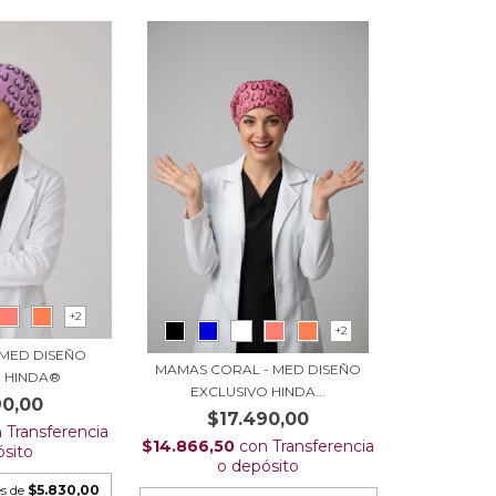
+2
+2
 MED DISEÑO
MAMAS CORAL - MED DISEÑO
O HINDA®
EXCLUSIVO HINDA...
90,00
$17.490,00
n
Transferencia
$14.866,50
con
Transferencia
ósito
o depósito
és de
$5.830,00