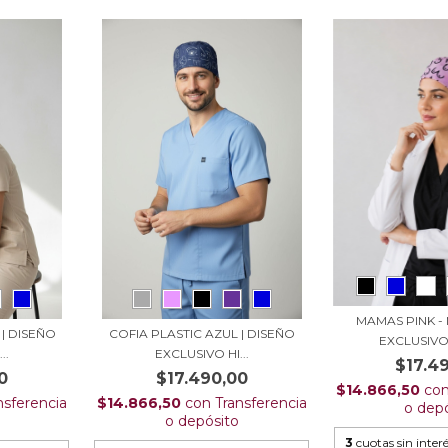
MAMAS PINK -
 | DISEÑO
COFIA PLASTIC AZUL | DISEÑO
EXCLUSIV
..
EXCLUSIVO HI...
$17.4
0
$17.490,00
$14.866,50
co
nsferencia
$14.866,50
con
Transferencia
o dep
o depósito
3
cuotas sin inter