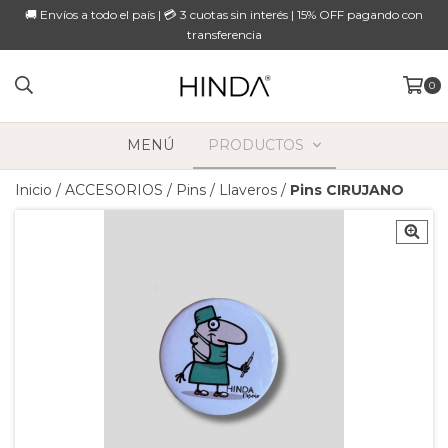
🚚 Envíos a todo el país | 💳 3 cuotas sin interés | 15% OFF pagando con
transferencia
0
MENÚ
PRODUCTOS
Inicio
/
ACCESORIOS
/
Pins / Llaveros
/
Pins CIRUJANO