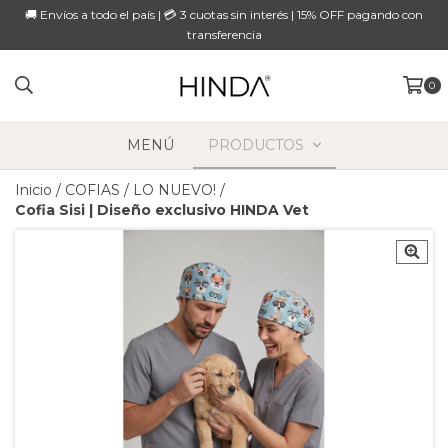
🚚 Envíos a todo el país | 💳 3 cuotas sin interés | 15% OFF pagando con
transferencia
0
MENÚ
PRODUCTOS
Inicio
/
COFIAS
/
LO NUEVO!
/
Cofia Sisi | Diseño exclusivo HINDA Vet